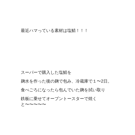
最近ハマっている素材は塩鯖！！！
スーパーで購入した塩鯖を
麹水を作った後の麹で包み、冷蔵庫で１〜2日。
食べごろになったら包んでいた麹を拭い取り
鉄板に乗せてオーブントースターで焼く
と〜〜〜〜〜