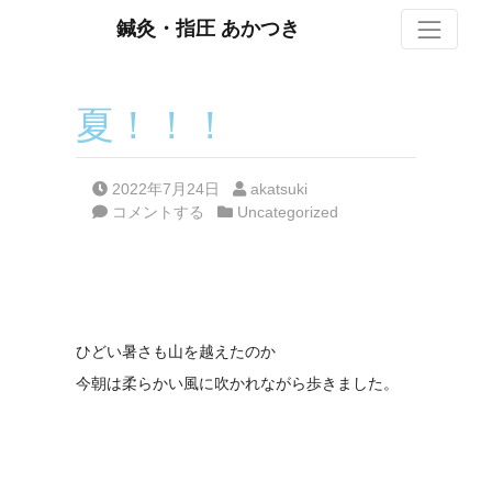
S
鍼灸・指圧 あかつき
夏！！！
Posted on
Posted by
2022年7月24日
akatsuki
Posted in
コメントする
Uncategorized
ひどい暑さも山を越えたのか
今朝は柔らかい風に吹かれながら歩きました。