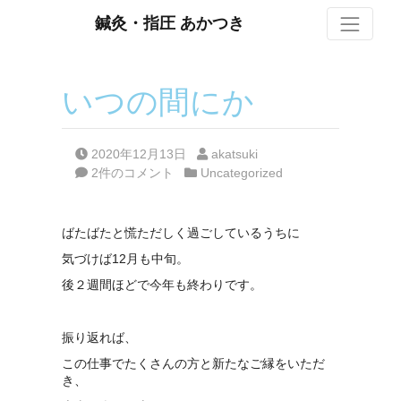
S
鍼灸・指圧 あかつき
いつの間にか
Posted on
Posted by
2020年12月13日
akatsuki
Posted in
2件のコメント
Uncategorized
ばたばたと慌ただしく過ごしているうちに
気づけば12月も中旬。
後２週間ほどで今年も終わりです。
振り返れば、
この仕事でたくさんの方と新たなご縁をいただ
き、