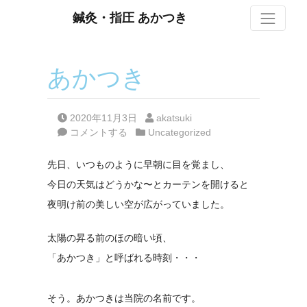
S
鍼灸・指圧 あかつき
あかつき
Posted on
Posted by
2020年11月3日
akatsuki
Posted in
コメントする
Uncategorized
先日、いつものように早朝に目を覚まし、
今日の天気はどうかな〜とカーテンを開けると
夜明け前の美しい空が広がっていました。
太陽の昇る前のほの暗い頃、
「あかつき」と呼ばれる時刻・・・
そう。あかつきは当院の名前です。